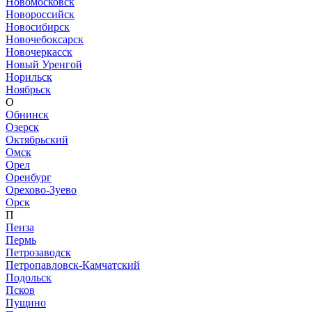
Новомосковск
Новороссийск
Новосибирск
Новочебоксарск
Новочеркасск
Новый Уренгой
Норильск
Ноябрьск
О
Обнинск
Озерск
Октябрьский
Омск
Орел
Оренбург
Орехово-Зуево
Орск
П
Пенза
Пермь
Петрозаводск
Петропавловск-Камчатский
Подольск
Псков
Пущино