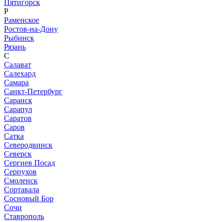
Пятигорск
Р
Раменское
Ростов-на-Дону
Рыбинск
Рязань
С
Салават
Салехард
Самара
Санкт-Петербург
Саранск
Сарапул
Саратов
Саров
Сатка
Северодвинск
Северск
Сергиев Посад
Серпухов
Смоленск
Сортавала
Сосновый Бор
Сочи
Ставрополь