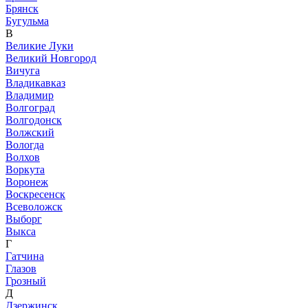
Брянск
Бугульма
В
Великие Луки
Великий Новгород
Вичуга
Владикавказ
Владимир
Волгоград
Волгодонск
Волжский
Вологда
Волхов
Воркута
Воронеж
Воскресенск
Всеволожск
Выборг
Выкса
Г
Гатчина
Глазов
Грозный
Д
Дзержинск