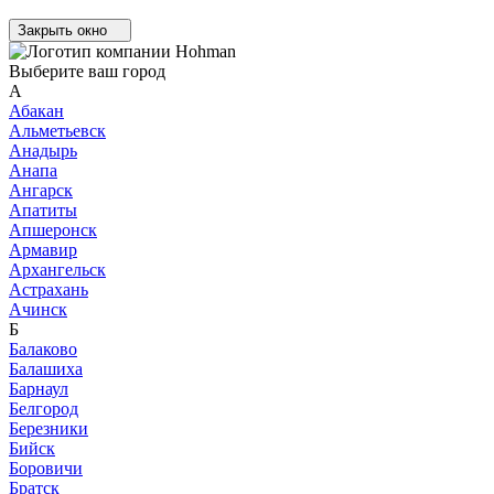
Закрыть окно
Выберите ваш город
А
Абакан
Альметьевск
Анадырь
Анапа
Ангарск
Апатиты
Апшеронск
Армавир
Архангельск
Астрахань
Ачинск
Б
Балаково
Балашиха
Барнаул
Белгород
Березники
Бийск
Боровичи
Братск