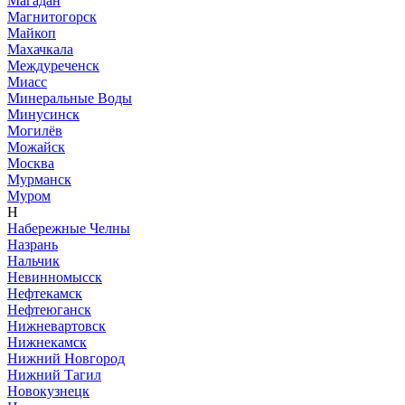
Магадан
Магнитогорск
Майкоп
Махачкала
Междуреченск
Миасс
Минеральные Воды
Минусинск
Могилёв
Можайск
Москва
Мурманск
Муром
Н
Набережные Челны
Назрань
Нальчик
Невинномысск
Нефтекамск
Нефтеюганск
Нижневартовск
Нижнекамск
Нижний Новгород
Нижний Тагил
Новокузнецк