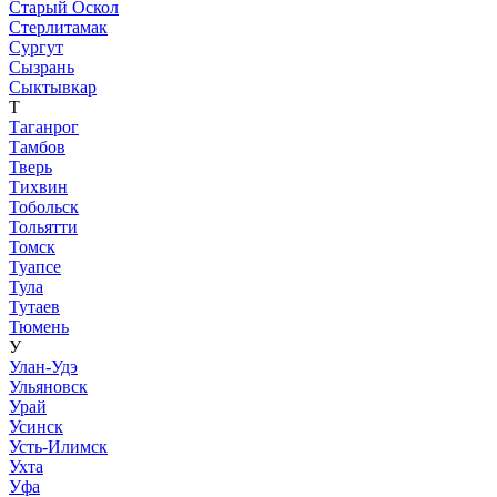
Старый Оскол
Стерлитамак
Сургут
Сызрань
Сыктывкар
Т
Таганрог
Тамбов
Тверь
Тихвин
Тобольск
Тольятти
Томск
Туапсе
Тула
Тутаев
Тюмень
У
Улан-Удэ
Ульяновск
Урай
Усинск
Усть-Илимск
Ухта
Уфа