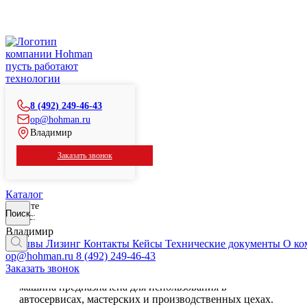
Главная
Каталог
Ручной инструмент
Пневматические машины
пусть работают
Машина пневматическая, длина ленты 610 мм
технологии
Машина пневматическая, длина ленты 610 мм
8 (492) 249-46-43
Пневматическая ленточно-шлифовальная машина
op@hohman.ru
предназначена для использования в автосервисах,
Владимир
мастерских и производственных цехах. Она оснащена
мощным двигателем, который обеспечивает высокую
Заказать звонок
производительность и эффективность работы.
Каталог
Введите
Поиск
запрос:
Машина пневматическая, длина
Владимир
ленты 610 мм
Отзывы
Лизинг
Контакты
Кейсы
Технические документы
О ко
op@hohman.ru
8 (492) 249-46-43
Заказать звонок
Пневматическая ленточно-шлифовальная
машина предназначена для использования в
автосервисах, мастерских и производственных цехах.