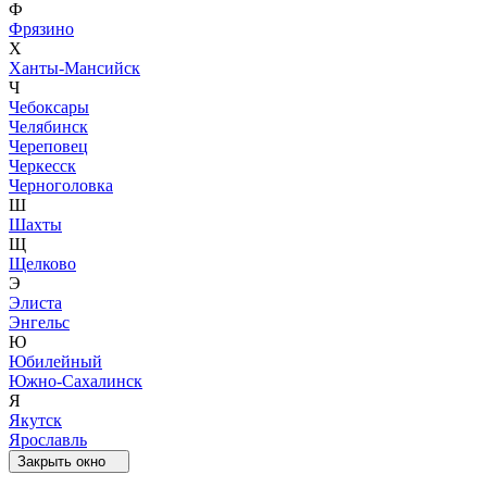
Ф
Фрязино
Х
Ханты-Мансийск
Ч
Чебоксары
Челябинск
Череповец
Черкесск
Черноголовка
Ш
Шахты
Щ
Щелково
Э
Элиста
Энгельс
Ю
Юбилейный
Южно-Сахалинск
Я
Якутск
Ярославль
Закрыть окно