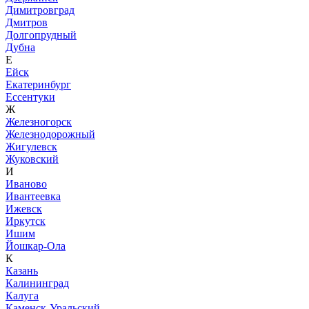
Димитровград
Дмитров
Долгопрудный
Дубна
Е
Ейск
Екатеринбург
Ессентуки
Ж
Железногорск
Железнодорожный
Жигулевск
Жуковский
И
Иваново
Ивантеевка
Ижевск
Иркутск
Ишим
Йошкар-Ола
К
Казань
Калининград
Калуга
Каменск-Уральский