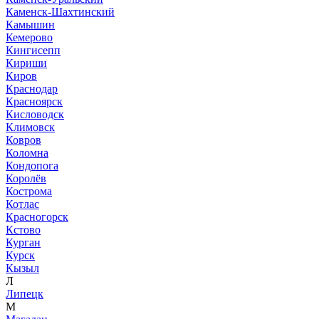
Каменск-Шахтинский
Камышин
Кемерово
Кингисепп
Кириши
Киров
Краснодар
Красноярск
Кисловодск
Климовск
Ковров
Коломна
Кондопога
Королёв
Кострома
Котлас
Красногорск
Кстово
Курган
Курск
Кызыл
Л
Липецк
М