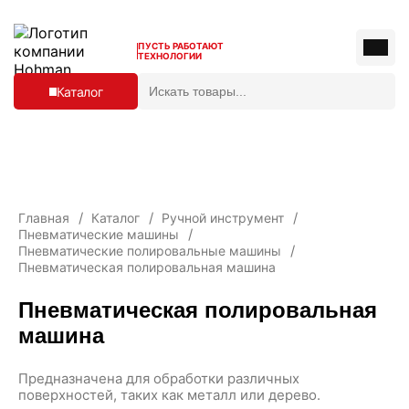
ПУСТЬ РАБОТАЮТ
ТЕХНОЛОГИИ
В
Каталог
в
е
д
Владимир
и
Отзывы
т
Лизинг
е
Контакты
Кейсы
з
Технические документы
а
О компании
Главная
Каталог
Ручной инструмент
п
Блог
Пневматические машины
р
op@hohman.ru
Пневматические полировальные машины
о
8 (492) 249-46-43
с
Пневматическая полировальная машина
:
Пневматическая полировальная
Заказать звонок
машина
Предназначена для обработки различных
поверхностей, таких как металл или дерево.