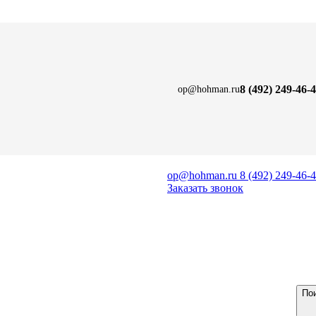
8 (492) 249-46-
op@hohman.ru
керамики и прочих материалов.
op@hohman.ru
8 (492) 249-46-
Заказать звонок
Вт
керамики и прочих материалов.
Подробнее
По