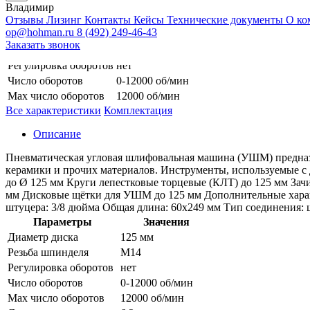
Владимир
Отзывы
Лизинг
Контакты
Кейсы
Технические документы
О ко
Можно купить в лизинг
Запросить КП
op@hohman.ru
8 (492) 249-46-43
Диаметр диска
125 мм
Заказать звонок
Резьба шпинделя
М14
Регулировка оборотов
нет
Число оборотов
0-12000 об/мин
Max число оборотов
12000 об/мин
Все характеристики
Комплектация
Описание
Пневматическая угловая шлифовальная машина (УШМ) предназна
керамики и прочих материалов. Инструменты, используемые с
до Ø 125 мм Круги лепестковые торцевые (КЛТ) до 125 мм За
мм Дисковые щётки для УШМ до 125 мм Дополнительные характ
штуцера: 3/8 дюйма Общая длина: 60х249 мм Тип соединения:
Параметры
Значения
Диаметр диска
125 мм
Резьба шпинделя
М14
Регулировка оборотов
нет
Число оборотов
0-12000 об/мин
Max число оборотов
12000 об/мин