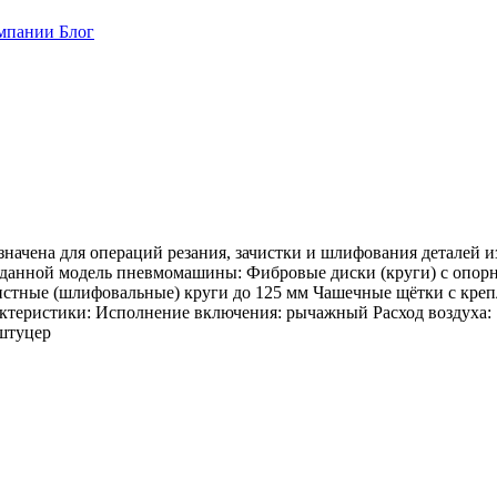
мпании
Блог
чена для операций резания, зачистки и шлифования деталей из
 данной модель пневмомашины: Фибровые диски (круги) с опорн
чистные (шлифовальные) круги до 125 мм Чашечные щётки с кре
еристики: Исполнение включения: рычажный Расход воздуха: 1
 штуцер