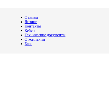
Отзывы
Лизинг
Контакты
ычажный тип, 1,57 кВт
Кейсы
Технические документы
ый тип, 1,57 кВт
О компании
Блог
еталей из различных металлов, металлических сплавов, камня, 
 машина 125 мм, рычажный тип, 1,57 к
еталей из различных металлов, металлических сплавов, камня, 