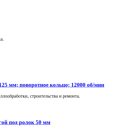
а.
25 мм; поворотное кольцо; 12000 об/мин
ллообработки, строительства и ремонта.
ой под ролок 50 мм