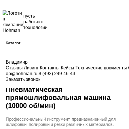
пусть
работают
технологии
Каталог
В
Главная
Каталог
Ручной инструмент
в
Пневматические машины
е
Владимир
Прямые пневматические шлифовальные машины
д
Отзывы
Лизинг
Контакты
Кейсы
Технические документы
Пневматическая прямошлифовальная машина (10000 об/
и
op@hohman.ru
8 (492) 249-46-43
т
мин)
Заказать звонок
е
з
Пневматическая
а
п
прямошлифовальная машина
р
(10000 об/мин)
о
с
:
Профессиональный инструмент, предназначенный для
шлифовки, полировки и резки различных материалов.