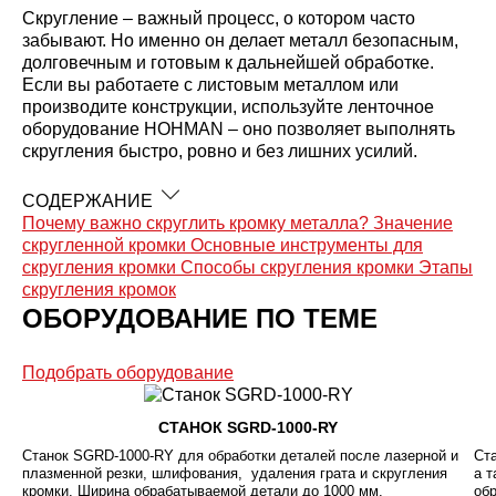
Скругление – важный процесс, о котором часто
забывают. Но именно он делает металл безопасным,
долговечным и готовым к дальнейшей обработке.
Если вы работаете с листовым металлом или
производите конструкции, используйте ленточное
оборудование HOHMAN – оно позволяет выполнять
скругления быстро, ровно и без лишних усилий.
СОДЕРЖАНИЕ
Почему важно скруглить кромку металла?
Значение
скругленной кромки
Основные инструменты для
скругления кромки
Способы скругления кромки
Этапы
скругления кромок
ОБОРУДОВАНИЕ ПО ТЕМЕ
Подобрать оборудование
СТАНОК SGRD-1000-RY
Станок SGRD-1000-RY для обработки деталей после лазерной и
Ст
плазменной резки, шлифования, удаления грата и скругления
а 
кромки. Ширина обрабатываемой детали до 1000 мм.
об