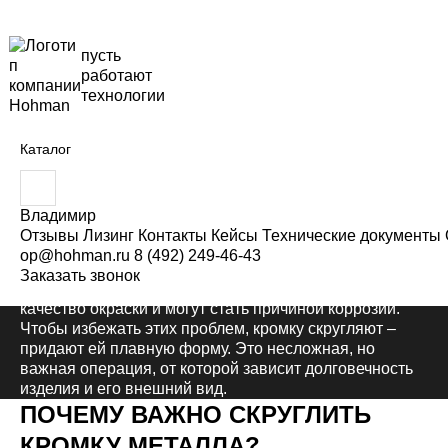
пусть
работают
Главная
Статьи
Как скруглить кромку металла
технологии
Снятие заусенцев и обработка кромки
29.04.2026
Каталог
6 минут
КАК СКРУГЛИТЬ КРОМКУ
В
в
МЕТАЛЛА
е
Владимир
д
Отзывы
Лизинг
Контакты
Кейсы
Технические документы
и
op@hohman.ru
8 (492) 249-46-43
т
После резки или обработки металл почти всегда имеет
Заказать звонок
е
острые кромки. Они опасны при монтаже, снижают
з
качество окраски и могут стать причиной коррозии.
а
Чтобы избежать этих проблем, кромку скругляют –
п
р
придают ей плавную форму. Это несложная, но
о
важная операция, от которой зависит долговечность
с
изделия и его внешний вид.
:
ПОЧЕМУ ВАЖНО СКРУГЛИТЬ
КРОМКУ МЕТАЛЛА?