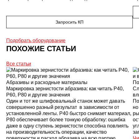
Запросить КП
Подобрать оборудование
ПОХОЖИЕ СТАТЬИ
Все статьи
Абразивы и расходные материалы
По
Маркировка зернистости абразива: как читать P40,
Сл
P60, P80 и другие значения
вл
Один и тот же шлифовальный станок может давать
По
совершенно разный результат в зависимости от
но
установленной ленты. P40 быстро снимает материал,
ры
P80 обеспечивает более тонкую обработку: ошибка
ос
даже в одну ступень зернистости способна повлиять
уг
на производительность операции, качество
за
поверхности и расход абразива на всю партию.
Чи