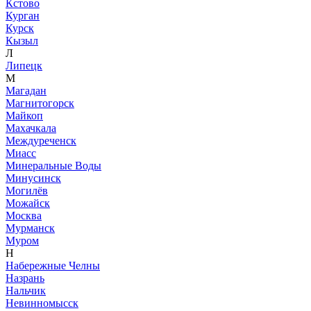
Кстово
Курган
Курск
Кызыл
Л
Липецк
М
Магадан
Магнитогорск
Майкоп
Махачкала
Междуреченск
Миасс
Минеральные Воды
Минусинск
Могилёв
Можайск
Москва
Мурманск
Муром
Н
Набережные Челны
Назрань
Нальчик
Невинномысск