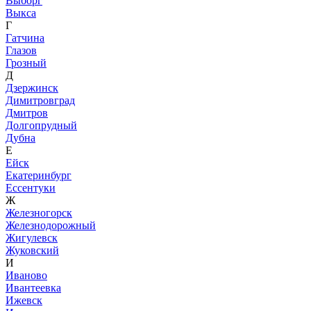
Выборг
Выкса
Г
Гатчина
Глазов
Грозный
Д
Дзержинск
Димитровград
Дмитров
Долгопрудный
Дубна
Е
Ейск
Екатеринбург
Ессентуки
Ж
Железногорск
Железнодорожный
Жигулевск
Жуковский
И
Иваново
Ивантеевка
Ижевск