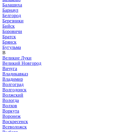
Балашиха
Барнаул
Белгород
Березники
Бийск
Боровичи
Братск
Брянск
Бугульма
В
Великие Луки
Великий Новгород
Вичуга
Владикавказ
Владимир
Волгоград
Волгодонск
Волжский
Вологда
Волхов
Воркута
Воронеж
Воскресенск
Всеволожск