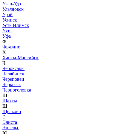
Улан-Удэ
Ульяновск
Урай
Усинск
Усть-Илимск
Ухта
Уфа
Ф
Фрязино
Х
Ханты-Мансийск
Ч
Чебоксары
Челябинск
Череповец
Черкесск
Черноголовка
Ш
Шахты
Щ
Щелково
Э
Элиста
Энгельс
Ю