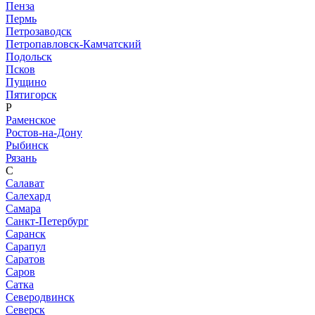
Пенза
Пермь
Петрозаводск
Петропавловск-Камчатский
Подольск
Псков
Пущино
Пятигорск
Р
Раменское
Ростов-на-Дону
Рыбинск
Рязань
С
Салават
Салехард
Самара
Санкт-Петербург
Саранск
Сарапул
Саратов
Саров
Сатка
Северодвинск
Северск