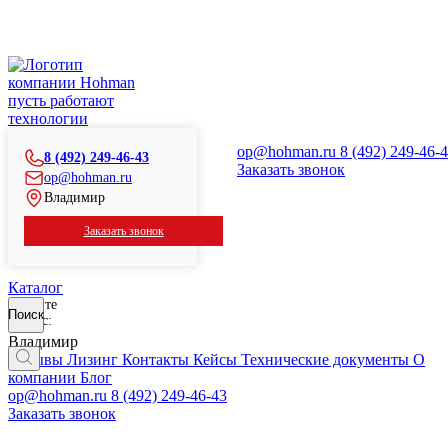
Контакты
Центральный офис, г. Владимир
пусть работают
600033, г. Владимир, ул. Мостостроевская, д. 2, этаж 3,
технологии
помещ. 11
op@hohman.ru
8 (492) 249-46-
8 (492) 249-46-43
info@hohman.ru
Заказать звонок
op@hohman.ru
+7 (4922) 49-46-43
Владимир
Пн-Чт: 8.00 - 17.00,
Заказать звонок
Пт: 8.00-16.00
Каталог
Введите
Поиск
запрос:
Владимир
Отзывы
Лизинг
Контакты
Кейсы
Технические документы
О
компании
Блог
op@hohman.ru
8 (492) 249-46-43
Написать
Заказать звонок
генеральному директору