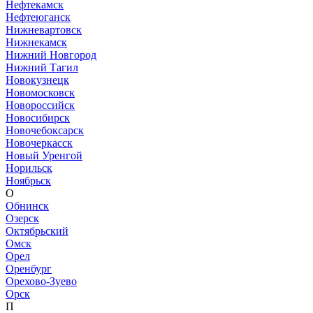
Нефтекамск
Нефтеюганск
Нижневартовск
Нижнекамск
Нижний Новгород
Нижний Тагил
Новокузнецк
Новомосковск
Новороссийск
Новосибирск
Новочебоксарск
Новочеркасск
Новый Уренгой
Норильск
Ноябрьск
О
Обнинск
Озерск
Октябрьский
Омск
Орел
Оренбург
Орехово-Зуево
Орск
П