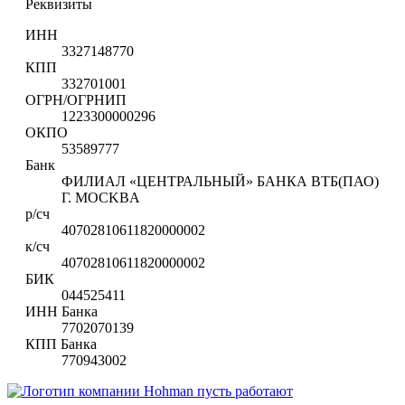
Реквизиты
ИНН
3327148770
КПП
332701001
ОГРН/ОГРНИП
1223300000296
ОКПО
53589777
Банк
ФИЛИАЛ «ЦЕНТРАЛЬНЫЙ» БАНКА ВТБ(ПАО)
Г. MOCKBA
р/сч
40702810611820000002
к/сч
40702810611820000002
БИК
044525411
ИНН Банка
7702070139
КПП Банка
770943002
пусть работают