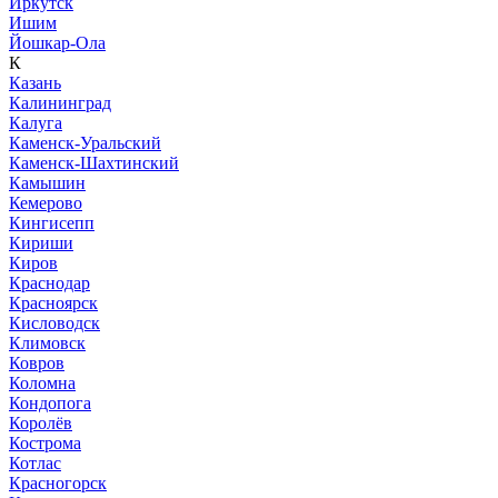
Иркутск
Ишим
Йошкар-Ола
К
Казань
Калининград
Калуга
Каменск-Уральский
Каменск-Шахтинский
Камышин
Кемерово
Кингисепп
Кириши
Киров
Краснодар
Красноярск
Кисловодск
Климовск
Ковров
Коломна
Кондопога
Королёв
Кострома
Котлас
Красногорск