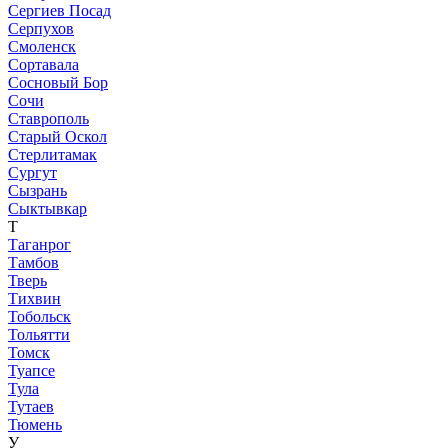
Сергиев Посад
Серпухов
Смоленск
Сортавала
Сосновый Бор
Сочи
Ставрополь
Старый Оскол
Стерлитамак
Сургут
Сызрань
Сыктывкар
Т
Таганрог
Тамбов
Тверь
Тихвин
Тобольск
Тольятти
Томск
Туапсе
Тула
Тутаев
Тюмень
У