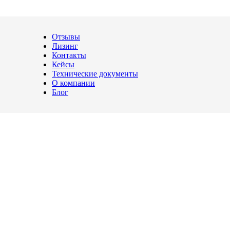
 от коррозии
Отзывы
Лизинг
Контакты
Кейсы
Технические документы
О компании
Блог
й глянец и защита от коррозии
грессивной среде. Но эти свойства напрямую зависят от состоян
 шероховатости, окалина и следы перегрева. Если их не убрать, 
ровный внешний слой и снижает количество дефектов, в которых
прогнозируемый срок службы. Ниже разбираем основные методы п
ости и доступного оборудования. В промышленности редко испо