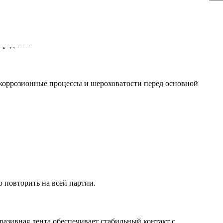
бработки, но результат сильно зависит от опыта и физической
еределок.
 коррозионные процессы и шероховатости перед основной
 повторить на всей партии.
азивная лента обеспечивает стабильный контакт с