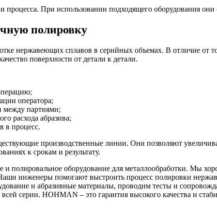
и процесса. При использовании подходящего оборудования они 
очную полировку
отке нержавеющих сплавов в серийных объемах. В отличие от т
ачество поверхности от детали к детали.
операцию;
ации оператора;
и между партиями;
ого расхода абразива;
в в процесс.
ществующие производственные линии. Они позволяют увеличива
ованиях к срокам и результату.
 полировальное оборудование для металлообработки. Мы хорош
и. Наши инженеры помогают выстроить процесс полировки нержа
дование и абразивные материалы, проводим тесты и сопровожда
а всей серии. HOHMAN – это гарантия высокого качества и стаб