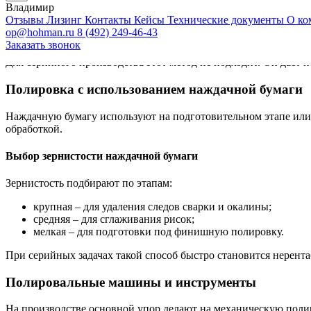
Владимир
Отзывы
Лизинг
Контакты
Кейсы
Технические документы
О ко
Ручную полировку применяют при единичных работах и локальн
op@hohman.ru
8 (492) 249-46-43
нагрузки.
Заказать звонок
Для серийного производства этот метод не подходит. Он дает н
Полировка с использованием наждачной бумаги
Наждачную бумагу используют на подготовительном этапе или
обработкой.
Выбор зернистости наждачной бумаги
Зернистость подбирают по этапам:
крупная – для удаления следов сварки и окалины;
средняя – для сглаживания рисок;
мелкая – для подготовки под финишную полировку.
При серийных задачах такой способ быстро становится нерента
Полировальные машины и инструменты
На производстве основной упор делают на механическую полир