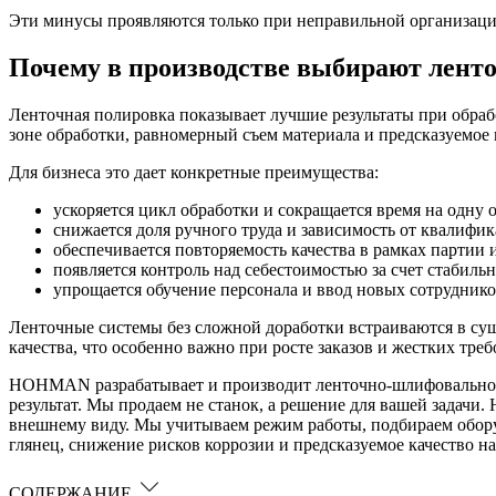
Эти минусы проявляются только при неправильной организаци
Почему в производстве выбирают лент
Ленточная полировка показывает лучшие результаты при обраб
зоне обработки, равномерный съем материала и предсказуемое к
Для бизнеса это дает конкретные преимущества:
ускоряется цикл обработки и сокращается время на одну 
снижается доля ручного труда и зависимость от квалифик
обеспечивается повторяемость качества в рамках партии 
появляется контроль над себестоимостью за счет стабильн
упрощается обучение персонала и ввод новых сотруднико
Ленточные системы без сложной доработки встраиваются в су
качества, что особенно важно при росте заказов и жестких треб
HOHMAN разрабатывает и производит ленточно-шлифовальное и
результат. Мы продаем не станок, а решение для вашей задач
внешнему виду. Мы учитываем режим работы, подбираем обору
глянец, снижение рисков коррозии и предсказуемое качество н
СОДЕРЖАНИЕ