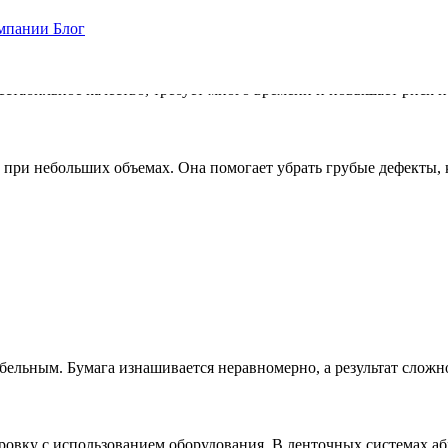
мпании
Блог
ой доработке. Оператор контролирует давление и направление о
естабильное качество, требует много времени и повышает риск п
 при небольших объемах. Она помогает убрать грубые дефекты,
бельным. Бумага изнашивается неравномерно, а результат сложно
овку с использованием оборудования. В ленточных системах абр