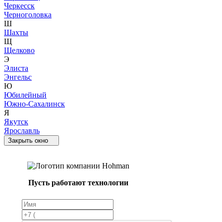
Черкесск
Черноголовка
Ш
Шахты
Щ
Щелково
Э
Элиста
Энгельс
Ю
Юбилейный
Южно-Сахалинск
Я
Якутск
Ярославль
Закрыть окно
Пусть работают технологии