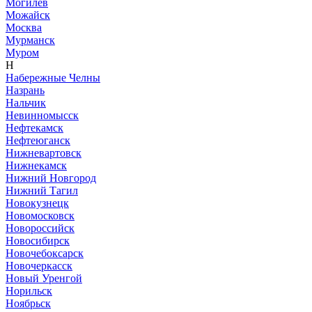
Могилёв
Можайск
Москва
Мурманск
Муром
Н
Набережные Челны
Назрань
Нальчик
Невинномысск
Нефтекамск
Нефтеюганск
Нижневартовск
Нижнекамск
Нижний Новгород
Нижний Тагил
Новокузнецк
Новомосковск
Новороссийск
Новосибирск
Новочебоксарск
Новочеркасск
Новый Уренгой
Норильск
Ноябрьск