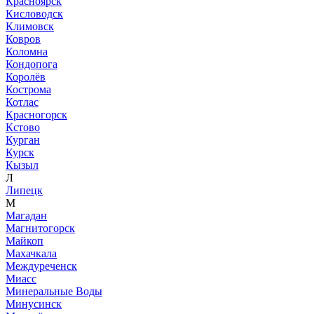
Красноярск
Кисловодск
Климовск
Ковров
Коломна
Кондопога
Королёв
Кострома
Котлас
Красногорск
Кстово
Курган
Курск
Кызыл
Л
Липецк
М
Магадан
Магнитогорск
Майкоп
Махачкала
Междуреченск
Миасс
Минеральные Воды
Минусинск