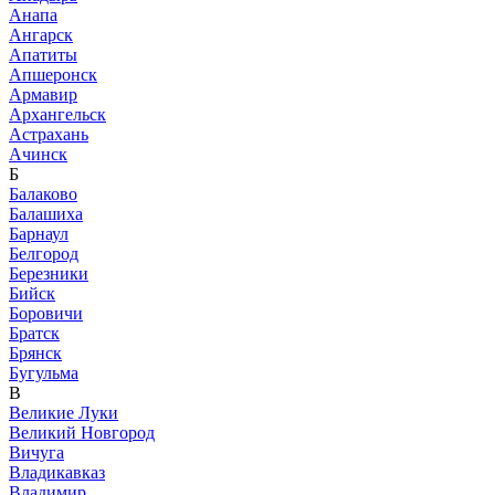
Анапа
Ангарск
Апатиты
Апшеронск
Армавир
Архангельск
Астрахань
Ачинск
Б
Балаково
Балашиха
Барнаул
Белгород
Березники
Бийск
Боровичи
Братск
Брянск
Бугульма
В
Великие Луки
Великий Новгород
Вичуга
Владикавказ
Владимир