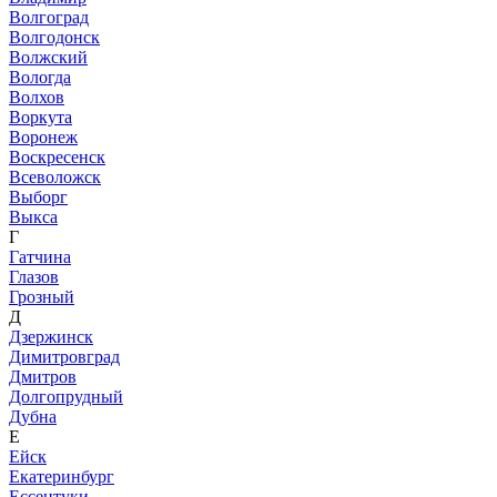
Волгоград
Волгодонск
Волжский
Вологда
Волхов
Воркута
Воронеж
Воскресенск
Всеволожск
Выборг
Выкса
Г
Гатчина
Глазов
Грозный
Д
Дзержинск
Димитровград
Дмитров
Долгопрудный
Дубна
Е
Ейск
Екатеринбург
Ессентуки