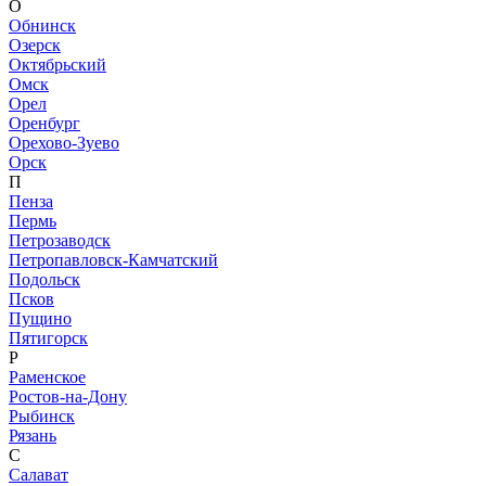
О
Обнинск
Озерск
Октябрьский
Омск
Орел
Оренбург
Орехово-Зуево
Орск
П
Пенза
Пермь
Петрозаводск
Петропавловск-Камчатский
Подольск
Псков
Пущино
Пятигорск
Р
Раменское
Ростов-на-Дону
Рыбинск
Рязань
С
Салават