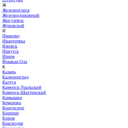
Ж
Железногорск
Железнодорожный
Жигулевск
Жуковский
И
Иваново
Ивантеевка
Ижевск
Иркутск
Ишим
Йошкар-Ола
К
Казань
Калининград
Калуга
Каменск-Уральский
Каменск-Шахтинский
Камышин
Кемерово
Кингисепп
Кириши
Киров
Краснодар