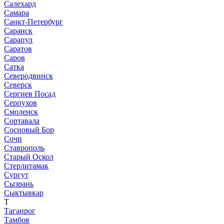
Салехард
Самара
Санкт-Петербург
Саранск
Сарапул
Саратов
Саров
Сатка
Северодвинск
Северск
Сергиев Посад
Серпухов
Смоленск
Сортавала
Сосновый Бор
Сочи
Ставрополь
Старый Оскол
Стерлитамак
Сургут
Сызрань
Сыктывкар
Т
Таганрог
Тамбов