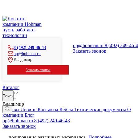
Главная
Каталог
Ручной инструмент
Пневматические машины
пусть работают
Прямые пневматические шлифовальные машины
технологии
Легкая прямая шлифовальная машина c высоким
числом оборотов (80.000 об/мин.
op@hohman.ru
8 (492) 249-46-
8 (492) 249-46-43
Заказать звонок
Легкая прямая шлифовальная машина c высоким числом
op@hohman.ru
оборотов (80.000 об/мин.
Владимир
Мощный и надёжный инструмент для шлифования и
Заказать звонок
полирования различных материалов.
Каталог
Введите
Поиск
запрос:
Легкая прямая шлифовальная
Владимир
машина c высоким числом
Отзывы
Лизинг
Контакты
Кейсы
Технические документы
О
компании
Блог
оборотов (80.000 об/мин.
op@hohman.ru
8 (492) 249-46-43
Заказать звонок
Мощный и надёжный инструмент для шлифования и
полирования различных материалов.
Подробнее