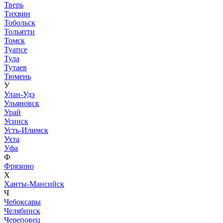
Тверь
Тихвин
Тобольск
Тольятти
Томск
Туапсе
Тула
Тутаев
Тюмень
У
Улан-Удэ
Ульяновск
Урай
Усинск
Усть-Илимск
Ухта
Уфа
Ф
Фрязино
Х
Ханты-Мансийск
Ч
Чебоксары
Челябинск
Череповец