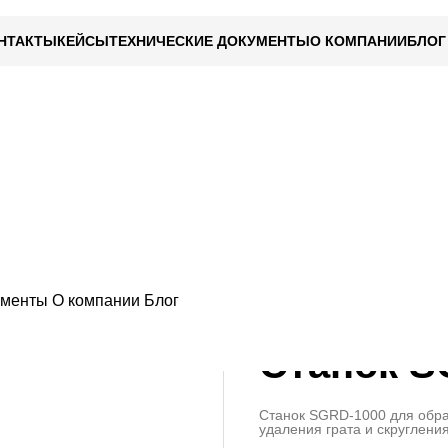
НТАКТЫ
КЕЙСЫ
ТЕХНИЧЕСКИЕ ДОКУМЕНТЫ
О КОМПАНИИ
БЛОГ
скругления кромки
Станки для снятия грата
Станок SGRD-1
ументы
О компании
Блог
Станок S
Станок SGRD-1000 для обра
удаления грата и скруглен