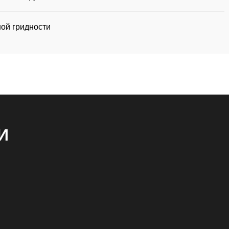
ой гридности
И