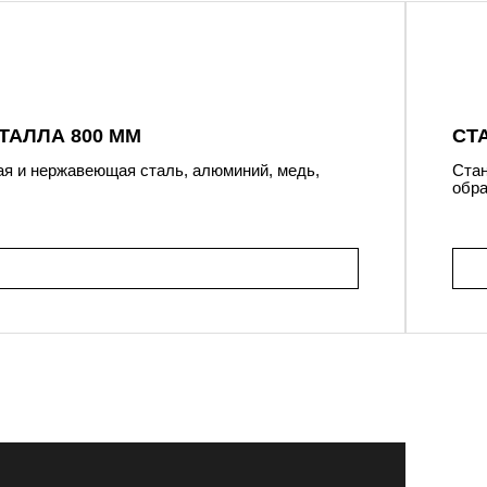
ТАЛЛА 800 ММ
СТ
ая и нержавеющая сталь, алюминий, медь,
Стан
обра