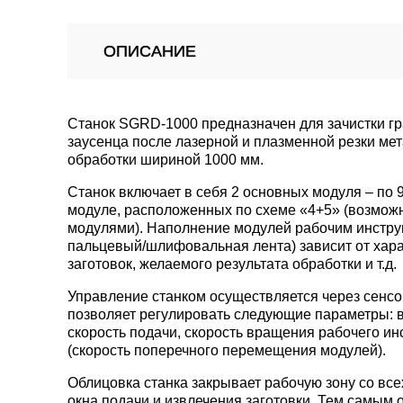
ОПИСАНИЕ
Станок SGRD-1000 предназначен для зачистки гра
заусенца после лазерной и плазменной резки мет
обработки шириной 1000 мм.
Станок включает в себя 2 основных модуля – по 
модуле, расположенных по схеме «4+5» (возможн
модулями). Наполнение модулей рабочим инстру
пальцевый/шлифовальная лента) зависит от хар
заготовок, желаемого результата обработки и т.д.
Управление станком осуществляется через сенсо
позволяет регулировать следующие параметры: 
скорость подачи, скорость вращения рабочего ин
(скорость поперечного перемещения модулей).
Облицовка станка закрывает рабочую зону со все
окна подачи и извлечения заготовки. Тем самым 