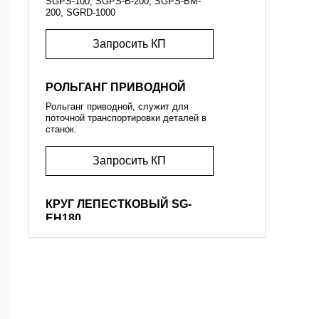
SGPS-100, SGPS-B-200, SGPS-BM-
200, SGRD-1000
Запросить КП
РОЛЬГАНГ ПРИВОДНОЙ
Рольганг приводной, служит для
поточной транспортировки деталей в
станок.
Запросить КП
КРУГ ЛЕПЕСТКОВЫЙ SG-
EH180
Предназначен для радиального
скругления кромки на плоских
деталях и удаления загрязнений на
радиусных частях профильных труб
(для станков SGHD-1300, SGRD,
линии SGPS-R-200). Диаметр круга -
180 мм.
Запросить КП