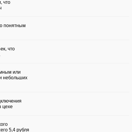
, что
ч
но понятным
ек, что
а
умным или
ки небольших
дключения
в цехе
кого
его 5,4 рубля