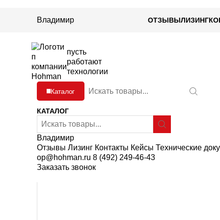
Владимир
ОТЗЫВЫ
ЛИЗИНГ
КО
пусть
работают
технологии
В
Каталог
в
е
КАТАЛОГ
д
В
и
в
т
Владимир
е
Главная
Каталог
Станки для удаления грата и 
е
Отзывы
Лизинг
Контакты
Кейсы
Технические док
д
з
op@hohman.ru
8 (492) 249-46-43
и
а
Заказать звонок
т
п
е
р
з
о
а
с
п
:
р